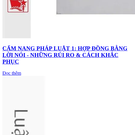
CẨM NANG PHÁP LUẬT 1: HỢP ĐỒNG BẰNG
LỜI NÓI - NHỮNG RỦI RO & CÁCH KHẮC
PHỤC
Đọc thêm