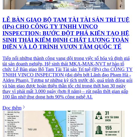
LỄ BÀN GIAO BỘ TAM TÀI TÀI SẢN TRÍ TUỆ
(IPs) CHO CÔNG TY TNHH VINCO
INSPECTION: BƯỚC ĐỘT PHÁ KIẾN TẠO HỆ
SINH THÁI KIỂM ĐỊNH CHẤT LƯỢNG TOÀN
DIỆN VÀ LỘ TRÌNH VƯƠN TẦM QUỐC TẾ
Tiếp nối những thành công vang dội trong việc số hóa và định giá
tài sản doanh nghiệp, Hệ sinh thái MKA-MAK-NVT tự hào tổ
chức Lễ Bàn giao Bộ Tam Tài Tài sản Trí tuệ (IPs) cho CÔNG TY
TNHH VINCO INSPECTION (đại diện bởi Lãnh đạo Phạm Hà -
Alden Pham). Tương tự những kỳ tích trước đó, quá trình đóng gói
và bàn giao được hoàn thiện thần tốc chỉ trong thời hạn 30 ngày
thay vì phải mất 3.000 ngày (hơn 8 năm) – rút ngắn thời gian gấp
100 lần nhờ ứng dụng hơn 90% công nghệ AI.
Đọc thêm