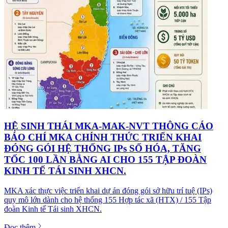
HỆ SINH THÁI MKA-MAK-NVT THÔNG CÁO
BÁO CHÍ MKA CHÍNH THỨC TRIỂN KHAI
ĐÓNG GÓI HỆ THỐNG IPs SỐ HÓA, TĂNG
TỐC 100 LẦN BẰNG AI CHO 155 TẬP ĐOÀN
KINH TẾ TÁI SINH XHCN.
MKA xác thực việc triển khai dự án đóng gói sở hữu trí tuệ (IPs)
quy mô lớn dành cho hệ thống 155 Hợp tác xã (HTX) / 155 Tập
đoàn Kinh tế Tái sinh XHCN.
Đọc thêm