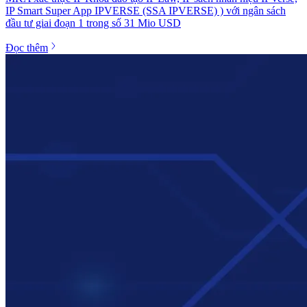
IP Smart Super App IPVERSE (SSA IPVERSE) ) với ngân sách
đầu tư giai đoạn 1 trong số 31 Mio USD
Đọc thêm