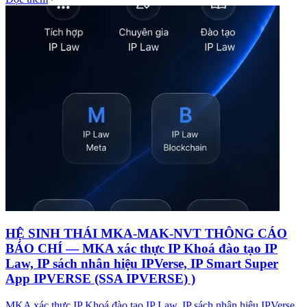
HỆ SINH THÁI MKA-MAK-NVT THÔNG CÁO
BÁO CHÍ — MKA xác thực IP Khoá đào tạo IP
Law, IP sách nhân hiệu IPVerse, IP Smart Super
App IPVERSE (SSA IPVERSE) )
MKA xác thực IP Khoá đào tạo IP Law, IP sách nhân hiệu IPVerse,