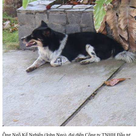
Ông Ngô Kế Nghiệp (John Ngo), đại diện Công ty TNHH Đầu tư