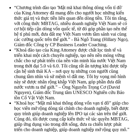
“Chương trình đào tạo 'Mật mã khai thông dòng vốn tỉ đô'
của King Attorney đã mang đến cho người học những kiến
thức giá trị và thực tiễn liên quan đến dòng tiền. Tôi tin rằng,
với công thức MBTAG, nhiều doanh nghiệp Việt Nam sẽ có
cơ hội tiếp cận dòng vốn quốc tế, từ đó góp phần tạo nên thế
hệ tỉ phú mới, đưa đất mẹ Việt Nam vươn tầm sánh vai cùng
các cường quốc trên thế giới.” - Bà Ngô Trang (Hillary Ngo),
Giám đốc Công ty CP Business Leader Coaching.
“Khoá đào tạo của King Attorney được chắt lọc tinh tế và
triển khai một cách chuyên nghiệp, tạo nên nền móng vững
chắc cho sự phát triển của nền văn minh lúa nước Việt Nam
trong thời đại 5.0 và 6.0. Tôi cũng rất ấn tượng khi được tiếp
cận hệ sinh thái KA – nơi quy tụ những con người cùng
chung tầm nhìn và sứ mệnh vì đất mẹ. Tôi hy vọng mô hình
này sẽ được nhân rộng khắp Việt Nam, góp phần đưa đất
nước vươn ra thế giới.” – Ông Nguyễn Trọng Cơ (David
Nguyen), Giám đốc Trung tâm UNESCO Nghiên cứu Bảo
tồn Cổ Vật Việt Nam.
“Khoá học “Mật mã khai thông dòng vốn vạn tỉ đô” giúp cho
học viên mở rộng dòng tài chính cho doanh nghiệp, biết được
quy trình giúp doanh nghiệp lên IPO tại các sàn trên thế giới.
Cùng đó, tôi được cung cấp kiến thức về tác quyền MBTAG,
giúp ứng dụng vào trong đời sống, đưa ra chiến lược phát
triển cho doanh nghiệp, giúp doanh nghiệp mở rộng quy mô.”