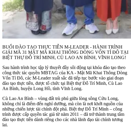
BUỔI ĐÀO TẠO THỰC TIỄN M-LEADER - HÀNH TRÌNH
GIẢI MÃ 31 MẬT MÃ KHAI THÔNG DÒNG VỐN TỈ ĐÔ TẠI
BIỆT THỰ ĐỖ TRÍ MINH, CÙ LAO AN BÌNH, VĨNH LONG!
Sau hành trình học tập lý thuyết đầy sôi động tại khóa đào tạo theo
công thức tác quyền MBTAG của KA - Mật Mã Khai Thông Dòng
Vốn Tỉ Đô, các M-Leader xuất sắc đã tiếp tục bước vào giai đoạn
đào tạo thực tiễn, được tổ chức tại Biệt thự Đỗ Trí Minh, Cù Lao
An Bình, huyện Long Hồ, tỉnh Vĩnh Long.
Cù Lao An Bình – vùng đất trù phú giữa lòng sông Cửu Long,
không chỉ là điểm đến nghỉ dưỡng, mà còn là nơi khởi nguồn của
những chiến lược tài chính đột phá. Biệt thự Đỗ Trí Minh – công
trình được cấp quyền tác giả từ năm 2011 – đã trở thành trung tâm
đào tạo thực tiễn dành riêng cho các nhà lãnh đạo tài chính tương
lai.