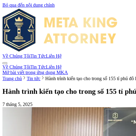
Bỏ qua đến nội dung chính
Về Chúng Tôi
Tin Tức
Liên Hệ
Về Chúng Tôi
Tin Tức
Liên Hệ
Mở bài viết trong ứng dụng MKA
Trang chủ
Tin tức
Hành trình kiến tạo cho trong số 155 tỉ phú đô 
Hành trình kiến tạo cho trong số 155 tỉ phú
7 tháng 5, 2025