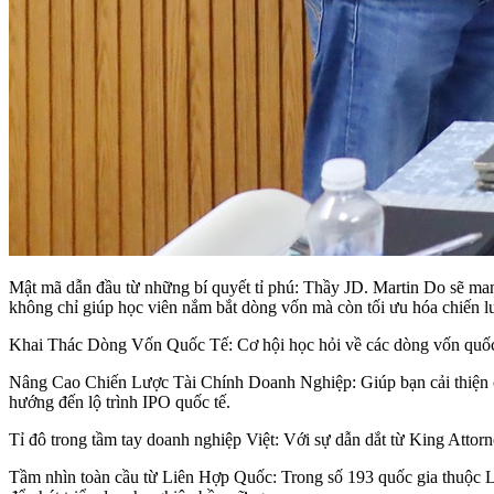
Mật mã dẫn đầu từ những bí quyết tỉ phú: Thầy JD. Martin Do sẽ man
không chỉ giúp học viên nắm bắt dòng vốn mà còn tối ưu hóa chiến lư
Khai Thác Dòng Vốn Quốc Tế: Cơ hội học hỏi về các dòng vốn quốc tế
Nâng Cao Chiến Lược Tài Chính Doanh Nghiệp: Giúp bạn cải thiện chiến
hướng đến lộ trình IPO quốc tế.
Tỉ đô trong tầm tay doanh nghiệp Việt: Với sự dẫn dắt từ King Attorn
Tầm nhìn toàn cầu từ Liên Hợp Quốc: Trong số 193 quốc gia thuộc Li