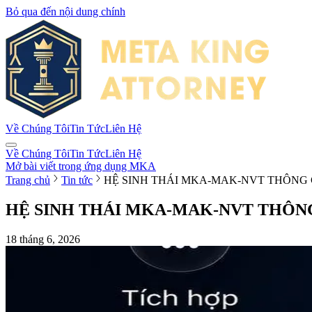
Bỏ qua đến nội dung chính
Về Chúng Tôi
Tin Tức
Liên Hệ
Về Chúng Tôi
Tin Tức
Liên Hệ
Mở bài viết trong ứng dụng MKA
Trang chủ
Tin tức
HỆ SINH THÁI MKA-MAK-NVT THÔNG CÁO B
HỆ SINH THÁI MKA-MAK-NVT THÔNG CÁO
18 tháng 6, 2026