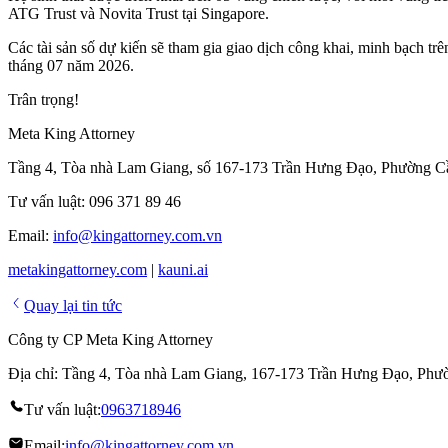
ATG Trust và Novita Trust tại Singapore.
Các tài sản số dự kiến sẽ tham gia giao dịch công khai, minh bạc
tháng 07 năm 2026.
Trân trọng!
Meta King Attorney
Tầng 4, Tòa nhà Lam Giang, số 167-173 Trần Hưng Đạo, Phường C
Tư vấn luật: 096 371 89 46
Email:
info@kingattorney.com.vn
metakingattorney.com
|
kauni.ai
Quay lại tin tức
Công ty CP Meta King Attorney
Địa chỉ: Tầng 4, Tòa nhà Lam Giang, 167-173 Trần Hưng Đạo, Ph
Tư vấn luật:
0963718946
Email:
info@kingattorney.com.vn