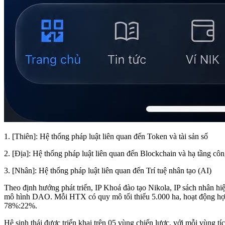
1. [Thiên]: Hệ thống pháp luật liên quan đến Token và tài sản số
2. [Địa]: Hệ thống pháp luật liên quan đến Blockchain và hạ tầng cô
3. [Nhân]: Hệ thống pháp luật liên quan đến Trí tuệ nhân tạo (AI)
Theo định hướng phát triển, IP Khoá đào tạo Nikola, IP sách nhân hi
mô hình DAO. Mỗi HTX có quy mô tối thiểu 5.000 ha, hoạt động hợp tá
78%:22%.
Hệ sinh thái được triển khai trên 05 vùng chiến lược, với mỗi vùng