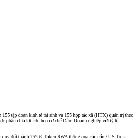
155 tập đoàn kinh tế tái sinh và 155 hợp tác xã (HTX) quản trị theo
c phân chia lợi ích theo cơ chế Dân: Doanh nghiệp với tỷ lệ
ược quy đổi thành 755 tỷ Token RWA thông qua các cổng US Trust,