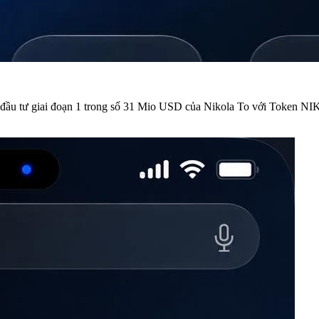
ầu tư giai đoạn 1 trong số 31 Mio USD của Nikola To với Token NIK l