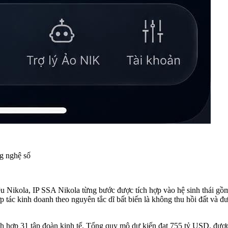
ng nghệ số
ệu Nikola, IP SSA Nikola từng bước được tích hợp vào hệ sinh thái gồm 
c kinh doanh theo nguyên tắc dĩ bất biến là không thu hồi đất và đượ
 tích hợp 31 tập đoàn kinh tế. Tổng quy mô dự kiến đạt 755 tỷ USD, đ