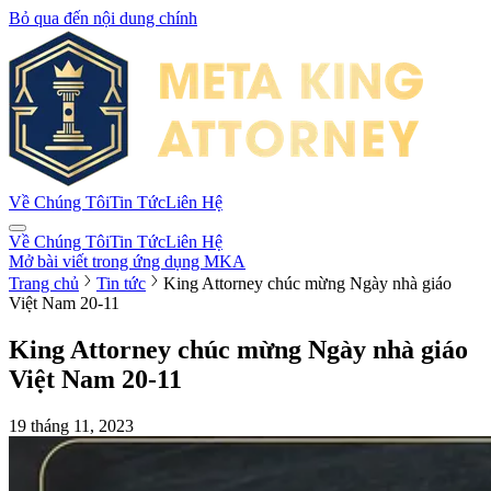
Bỏ qua đến nội dung chính
Về Chúng Tôi
Tin Tức
Liên Hệ
Về Chúng Tôi
Tin Tức
Liên Hệ
Mở bài viết trong ứng dụng MKA
Trang chủ
Tin tức
King Attorney chúc mừng Ngày nhà giáo
Việt Nam 20-11
King Attorney chúc mừng Ngày nhà giáo
Việt Nam 20-11
19 tháng 11, 2023