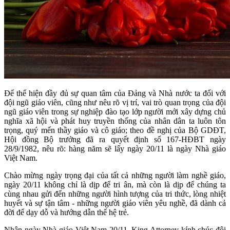
Để thể hiện đầy đủ sự quan tâm của Đảng và Nhà nước ta đối với
đội ngũ giáo viên, cũng như nêu rõ vị trí, vai trò quan trọng của đội
ngũ giáo viên trong sự nghiệp đào tạo lớp người mới xây dựng chủ
nghĩa xã hội và phát huy truyền thống của nhân dân ta luôn tôn
trọng, quý mến thầy giáo và cô giáo; theo đề nghị của Bộ GDĐT,
Hội đồng Bộ trưởng đã ra quyết định số 167-HĐBT ngày
28/9/1982, nêu rõ: hàng năm sẽ lấy ngày 20/11 là ngày Nhà giáo
Việt Nam.
Chào mừng ngày trọng đại của tất cả những người làm nghề giáo,
ngày 20/11 không chỉ là dịp để tri ân, mà còn là dịp để chúng ta
cùng nhau gửi đến những người hình tượng của tri thức, lòng nhiệt
huyết và sự tận tâm - những người giáo viên yêu nghề, đã dành cả
đời để dạy dỗ và hướng dẫn thế hệ trẻ.
Nhân ngày Nhà giáo Việt Nam 20/11, King Attorney kính chúc đội