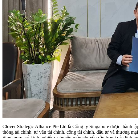
Clover Strategic Alliance Pte Ltd là Công ty Singapore được thành l
thống tài chính, tư vấn tài chính, cổng tài chính, đầu tư và thương mại 
Singapore, có kinh nghiệm, chuyên môn chuyên sâu trong các lĩnh v