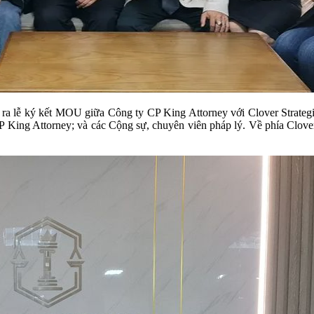
ễn ra lễ ký kết MOU giữa Công ty CP King Attorney với Clover Stra
ttorney; và các Cộng sự, chuyên viên pháp lý. Về phía Clover Str