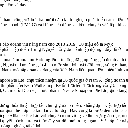
h nghiệm và dày
 thành công với hơn ba mươi năm kinh nghiệm phát triển các chiến lượ
ùng nhanh (FMCG) và Hàng tiêu dùng lâu bền, chuyên về Tiếp thị toà
ự báo doanh thu hàng năm cho 2018-2019 - 30 triệu đô la Mỹ);
phần Tập đoàn Trung Nguyên, ông đã thành lập đội ngũ đầy đủ ở Trung
Nam;
onal Corporation Holding Pte Ltd, ông đã giúp tăng gấp đôi doanh th
rung Nguyên, làm tăng gấp 4 lần mức sinh lời tuyệt đối trong vòng 6 t
Nam, một tập đoàn đa dạng của Việt Nam liên quan đến nhiều lĩnh vực
ore Pte Ltd, chịu trách nhiệm tại 36 quốc gia ở Nam Á, tổng doanh 
g thị phần của Kem Wall’s Impulse từ 31% lên 41% trong vòng 6 tháng;
Giám đốc Dịch vụ Thực phẩm - Nestlé Singapore Pte Ltd, giúp tăng doa
 dựng thỏa thuận hợp tác chung giữa hai bên, khẳng định việc hợp tá
 mối quan hệ hợp tác lâu dài và tốt đẹp. Đây cũng là bước đệm cho các
ategic Alliance Pte Ltd với chuyên môn vững về lĩnh vực giáo dục, nôn
ải quyết thách thức và thúc đẩy sự đổi mới trong ngành. Sự hợp tác n
, nông nghiệp, tài chính.