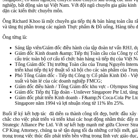
nghiệp, bất động sản tại Việt Nam. Với đội ngũ chuyên gia giàu kin
dặn các kiến thức chuyên môn.
Ông Richard Khoo là một chuyên gia tiếp thị & bán hàng toàn cầu rất
và tăng thị phần trong các ngành Thực phẩm & Đồ uống, Hàng tiêu d
Ông từng là:
Sáng lập viên/Giám đốc điều hành của tập đoàn tư vấn RHJ, d
Giám đốc Kinh doanh &amp; Tiếp thị Toàn cầu của Công ty cổ 
cấu trúc toàn bộ cơ cấu tổ chức bán hàng và tiếp thị của Việt 
Tổng Giám đốc Thị trường Toàn cầu của Trung Nguyên Internati
triển khai tiếp thị kỹ thuật số xã hội cho các sản phẩm của T
Phó Tổng Giám đốc - Tiếp thị Công ty Cổ phần Kinh Đô - Việt 
xuất và bán lẻ của các doanh nghiệp FMCG;
Giám đốc điều hành / Tổng Giám đốc khu vực - Olympus Singap
Giám đốc Tiếp thị Tập đoàn - Unilever Singapore Pte Ltd, tăn
Giám đốc phát triển Kinh doanh - F&amp;N Coca-Cola Pte Ltd; 
Singapore năm 1994 và lợi nhuận ròng từ 11% lên 25%.
Buổi lễ ký kết hợp tác đã diễn ra thành công tốt đẹp, bước đầu xây
chắc cho việc phát triển và triển khai các hoạt động nhằm thúc đẩy
Strategic Alliance Pte Ltd. Với sự kết hợp mạnh mẽ giữa Clover Str
CP King Attorney, chúng ta sẽ tận dụng tối đa những cơ hội mới, gi
trọng trong việc thúc đẩy phát triển bền vững trong lĩnh vực giáo dục