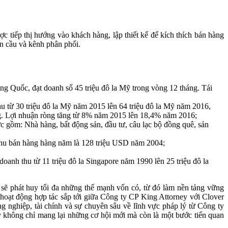
c tiếp thị hướng vào khách hàng, lập thiết kế để kích thích bán hàng
n cầu và kênh phân phối.
 Quốc, đạt doanh số 45 triệu đô la Mỹ trong vòng 12 tháng. Tái
u từ 30 triệu đô la Mỹ năm 2015 lên 64 triệu đô la Mỹ năm 2016,
háng. Lợi nhuận ròng tăng từ 8% năm 2015 lên 18,4% năm 2016;
 gồm: Nhà hàng, bất động sản, đầu tư, câu lạc bộ đồng quê, sản
thu bán hàng hàng năm là 128 triệu USD năm 2004;
nh thu từ 11 triệu đô la Singapore năm 1990 lên 25 triệu đô la
c sẽ phát huy tối đa những thế mạnh vốn có, từ đó làm nền tảng vững
 hoạt động hợp tác sắp tới giữa Công ty CP King Attorney với Clover
g nghiệp, tài chính và sự chuyên sâu về lĩnh vực pháp lý từ Công ty
ày không chỉ mang lại những cơ hội mới mà còn là một bước tiến quan