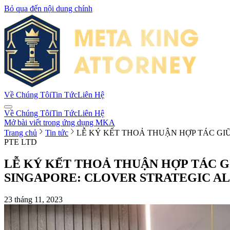
Bỏ qua đến nội dung chính
Về Chúng Tôi
Tin Tức
Liên Hệ
Về Chúng Tôi
Tin Tức
Liên Hệ
Mở bài viết trong ứng dụng MKA
Trang chủ
Tin tức
LỄ KÝ KẾT THOẢ THUẬN HỢP TÁC GIỮ
PTE LTD
LỄ KÝ KẾT THOẢ THUẬN HỢP TÁC G
SINGAPORE: CLOVER STRATEGIC AL
23 tháng 11, 2023