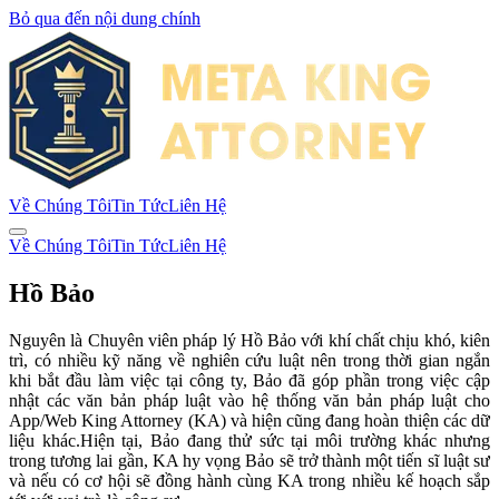
Bỏ qua đến nội dung chính
Về Chúng Tôi
Tin Tức
Liên Hệ
Về Chúng Tôi
Tin Tức
Liên Hệ
Hồ Bảo
Nguyên là Chuyên viên pháp lý Hồ Bảo với khí chất chịu khó, kiên
trì, có nhiều kỹ năng về nghiên cứu luật nên trong thời gian ngắn
khi bắt đầu làm việc tại công ty, Bảo đã góp phần trong việc cập
nhật các văn bản pháp luật vào hệ thống văn bản pháp luật cho
App/Web King Attorney (KA) và hiện cũng đang hoàn thiện các dữ
liệu khác.Hiện tại, Bảo đang thử sức tại môi trường khác nhưng
trong tương lai gần, KA hy vọng Bảo sẽ trở thành một tiến sĩ luật sư
và nếu có cơ hội sẽ đồng hành cùng KA trong nhiều kế hoạch sắp