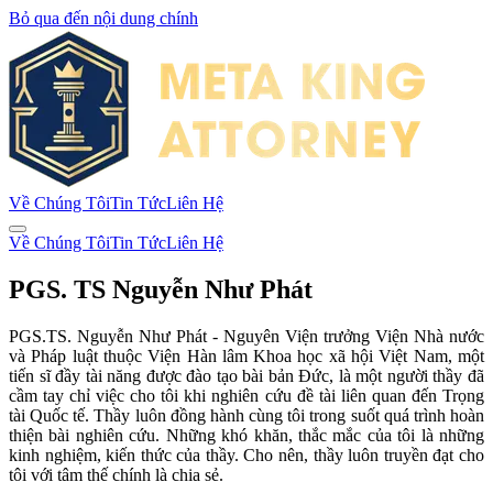
Bỏ qua đến nội dung chính
Về Chúng Tôi
Tin Tức
Liên Hệ
Về Chúng Tôi
Tin Tức
Liên Hệ
PGS. TS Nguyễn Như Phát
PGS.TS. Nguyễn Như Phát - Nguyên Viện trưởng Viện Nhà nước
và Pháp luật thuộc Viện Hàn lâm Khoa học xã hội Việt Nam, một
tiến sĩ đầy tài năng được đào tạo bài bản Đức, là một người thầy đã
cầm tay chỉ việc cho tôi khi nghiên cứu đề tài liên quan đến Trọng
tài Quốc tế. Thầy luôn đồng hành cùng tôi trong suốt quá trình hoàn
thiện bài nghiên cứu. Những khó khăn, thắc mắc của tôi là những
kinh nghiệm, kiến thức của thầy. Cho nên, thầy luôn truyền đạt cho
tôi với tâm thế chính là chia sẻ.