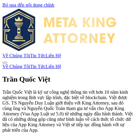
Bỏ qua đến nội dung chính
Về Chúng Tôi
Tin Tức
Liên Hệ
Về Chúng Tôi
Tin Tức
Liên Hệ
Trần Quốc Việt
Trần Quốc Việt là kỹ sư công nghệ thông tin với hơn 10 năm kinh
nghiệm trong lĩnh vực lập trình, đặc biệt về blockchain. Việt được
GS. TS Nguyễn Duy Luận giới thiệu với King Attorney, sau đó
cùng ông và Nguyễn Quốc Toàn tham gia tư vấn cho App King
Attorney (Vua App Luật sư 5.0) từ những ngày đầu hình thành. Việt
đã có những đóng góp cũng như bình luận về cách thức tổ chức dữ
liệu của App King Attorney và Việt sẽ tiếp tục đồng hành với sự
phát triển của App.