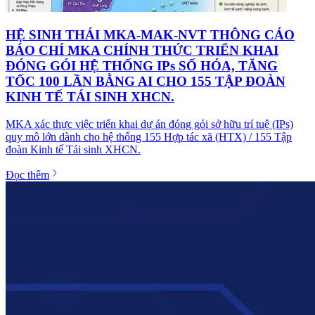
HỆ SINH THÁI MKA-MAK-NVT THÔNG CÁO
BÁO CHÍ MKA CHÍNH THỨC TRIỂN KHAI
ĐÓNG GÓI HỆ THỐNG IPs SỐ HÓA, TĂNG
TỐC 100 LẦN BẰNG AI CHO 155 TẬP ĐOÀN
KINH TẾ TÁI SINH XHCN.
MKA xác thực việc triển khai dự án đóng gói sở hữu trí tuệ (IPs)
quy mô lớn dành cho hệ thống 155 Hợp tác xã (HTX) / 155 Tập
đoàn Kinh tế Tái sinh XHCN.
Đọc thêm