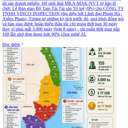
tài sản doanh nghiệp, Hệ sinh thái MKA-MAK-NVT tự hào tổ
chức Lễ Bàn giao Bộ Tam Tài Tài sản Trí tuệ (IPs) cho CÔNG TY
TNHH VINCO INSPECTION (đại diện bởi Lãnh đạo Phạm Hà -
Alden Pham). Tương tự những kỳ tích trước đó, quá trình đóng gói
và bàn giao được hoàn thiện thần tốc chỉ trong thời hạn 30 ngày
thay vì phải mất 3.000 ngày (hơn 8 năm) – rút ngắn thời gian gấp
100 lần nhờ ứng dụng hơn 90% công nghệ AI.
Đọc thêm