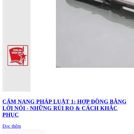
CẨM NANG PHÁP LUẬT 1: HỢP ĐỒNG BẰNG
LỜI NÓI - NHỮNG RỦI RO & CÁCH KHẮC
PHỤC
Đọc thêm