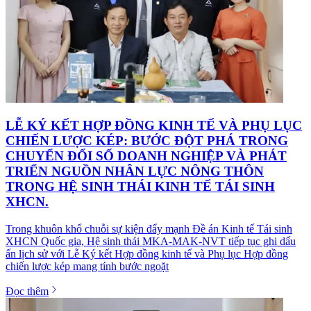
LỄ KÝ KẾT HỢP ĐỒNG KINH TẾ VÀ PHỤ LỤC
CHIẾN LƯỢC KÉP: BƯỚC ĐỘT PHÁ TRONG
CHUYỂN ĐỔI SỐ DOANH NGHIỆP VÀ PHÁT
TRIỂN NGUỒN NHÂN LỰC NÔNG THÔN
TRONG HỆ SINH THÁI KINH TẾ TÁI SINH
XHCN.
Trong khuôn khổ chuỗi sự kiện đẩy mạnh Đề án Kinh tế Tái sinh
XHCN Quốc gia, Hệ sinh thái MKA-MAK-NVT tiếp tục ghi dấu
ấn lịch sử với Lễ Ký kết Hợp đồng kinh tế và Phụ lục Hợp đồng
chiến lược kép mang tính bước ngoặt
Đọc thêm