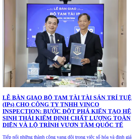
LỄ BÀN GIAO BỘ TAM TÀI TÀI SẢN TRÍ TUỆ
(IPs) CHO CÔNG TY TNHH VINCO
INSPECTION: BƯỚC ĐỘT PHÁ KIẾN TẠO HỆ
SINH THÁI KIỂM ĐỊNH CHẤT LƯỢNG TOÀN
DIỆN VÀ LỘ TRÌNH VƯƠN TẦM QUỐC TẾ
Tiếp nối những thành công vang dội trong việc số hóa và định giá