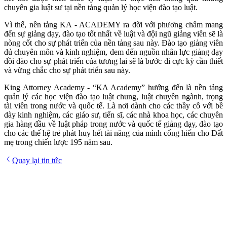
chuyên gia luật sư tại nền tảng quản lý học viện đào tạo luật.
Vì thế, nền tảng KA - ACADEMY ra đời với phương châm mang
đến sự giảng dạy, đào tạo tốt nhất về luật và đội ngũ giảng viên sẽ là
nòng cốt cho sự phát triển của nền tảng sau này. Đào tạo giảng viên
đủ chuyên môn và kinh nghiệm, đem đến nguồn nhân lực giảng dạy
dồi dào cho sự phát triển của tương lai sẽ là bước đi cực kỳ cần thiết
và vững chắc cho sự phát triển sau này.
King Attorney Academy - “KA Academy” hướng đến là nền tảng
quản lý các học viện đào tạo luật chung, luật chuyên ngành, trọng
tài viên trong nước và quốc tế. Là nơi dành cho các thầy cô với bề
dày kinh nghiệm, các giáo sư, tiến sĩ, các nhà khoa học, các chuyên
gia hàng đầu về luật pháp trong nước và quốc tế giảng dạy, đào tạo
cho các thế hệ trẻ phát huy hết tài năng của mình cống hiến cho Đất
mẹ trong chiến lược 195 năm sau.
Quay lại tin tức