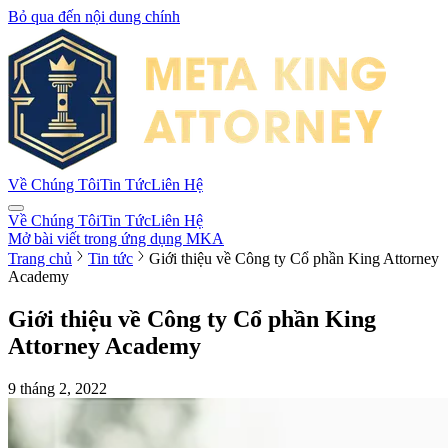
Bỏ qua đến nội dung chính
Về Chúng Tôi
Tin Tức
Liên Hệ
Về Chúng Tôi
Tin Tức
Liên Hệ
Mở bài viết trong ứng dụng MKA
Trang chủ
Tin tức
Giới thiệu về Công ty Cổ phần King Attorney
Academy
Giới thiệu về Công ty Cổ phần King
Attorney Academy
9 tháng 2, 2022