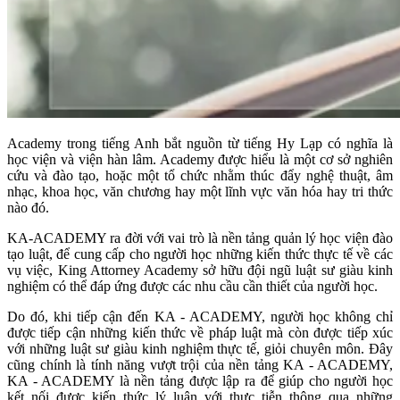
Academy trong tiếng Anh bắt nguồn từ tiếng Hy Lạp có nghĩa là
học viện và viện hàn lâm. Academy được hiểu là một cơ sở nghiên
cứu và đào tạo, hoặc một tổ chức nhằm thúc đẩy nghệ thuật, âm
nhạc, khoa học, văn chương hay một lĩnh vực văn hóa hay tri thức
nào đó.
KA-ACADEMY ra đời với vai trò là nền tảng quản lý học viện đào
tạo luật, để cung cấp cho người học những kiến thức thực tế về các
vụ việc, King Attorney Academy sở hữu đội ngũ luật sư giàu kinh
nghiệm có thể đáp ứng được các nhu cầu cần thiết của người học.
Do đó, khi tiếp cận đến KA - ACADEMY, người học không chỉ
được tiếp cận những kiến thức về pháp luật mà còn được tiếp xúc
với những luật sư giàu kinh nghiệm thực tế, giỏi chuyên môn. Đây
cũng chính là tính năng vượt trội của nền tảng KA - ACADEMY,
KA - ACADEMY là nền tảng được lập ra để giúp cho người học
kết nối được kiến thức lý luận với thực tiễn thông qua những