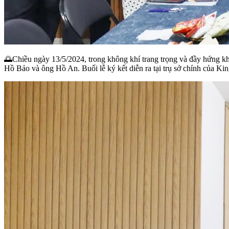
🌅Chiều ngày 13/5/2024, trong không khí trang trọng và đầy hứng kh
Hồ Bảo và ông Hồ An. Buổi lễ ký kết diễn ra tại trụ sở chính của Ki