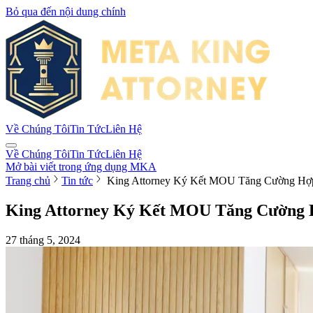
Bỏ qua đến nội dung chính
Về Chúng Tôi
Tin Tức
Liên Hệ
Về Chúng Tôi
Tin Tức
Liên Hệ
Mở bài viết trong ứng dụng MKA
Trang chủ
Tin tức
King Attorney Ký Kết MOU Tăng Cường Hợp
King Attorney Ký Kết MOU Tăng Cường H
27 tháng 5, 2024