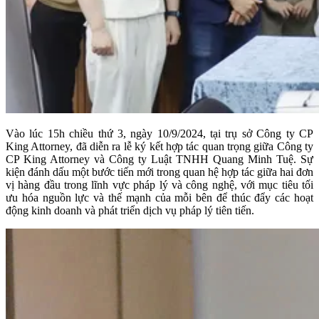
Vào lúc 15h chiều thứ 3, ngày 10/9/2024, tại trụ sở Công ty CP
King Attorney, đã diễn ra lễ ký kết hợp tác quan trọng giữa Công ty
CP King Attorney và Công ty Luật TNHH Quang Minh Tuệ. Sự
kiện đánh dấu một bước tiến mới trong quan hệ hợp tác giữa hai đơn
vị hàng đầu trong lĩnh vực pháp lý và công nghệ, với mục tiêu tối
ưu hóa nguồn lực và thế mạnh của mỗi bên để thúc đẩy các hoạt
động kinh doanh và phát triển dịch vụ pháp lý tiên tiến.