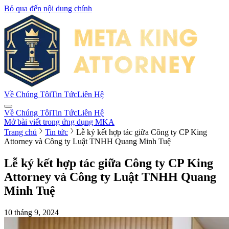
Bỏ qua đến nội dung chính
Về Chúng Tôi
Tin Tức
Liên Hệ
Về Chúng Tôi
Tin Tức
Liên Hệ
Mở bài viết trong ứng dụng MKA
Trang chủ
Tin tức
Lễ ký kết hợp tác giữa Công ty CP King
Attorney và Công ty Luật TNHH Quang Minh Tuệ
Lễ ký kết hợp tác giữa Công ty CP King
Attorney và Công ty Luật TNHH Quang
Minh Tuệ
10 tháng 9, 2024