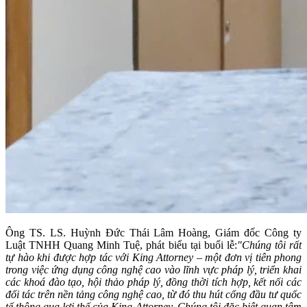
Ông TS. LS. Huỳnh Đức Thái Lâm Hoàng, Giám đốc Công ty
Luật TNHH Quang Minh Tuệ, phát biểu tại buổi lễ:
"Chúng tôi rất
tự hào khi được hợp tác với King Attorney – một đơn vị tiên phong
trong việc ứng dụng công nghệ cao vào lĩnh vực pháp lý, triển khai
các khoá đào tạo, hội thảo pháp lý, đồng thời tích hợp, kết nối các
đối tác trên nền tảng công nghệ cao, từ đó thu hút cổng đầu tư quốc
tế thông qua lợi thế của King Attorney. Chúng tôi đặc biệt quan tâm