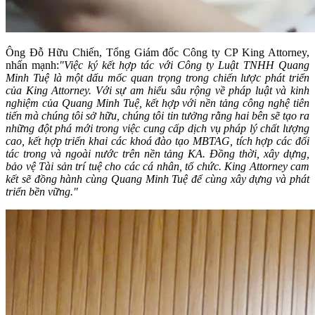
Ông Đỗ Hữu Chiến, Tổng Giám đốc Công ty CP King Attorney,
nhấn mạnh:
"Việc ký kết hợp tác với Công ty Luật TNHH Quang
Minh Tuệ là một dấu mốc quan trọng trong chiến lược phát triển
của King Attorney. Với sự am hiểu sâu rộng về pháp luật và kinh
nghiệm của Quang Minh Tuệ, kết hợp với nền tảng công nghệ tiên
tiến mà chúng tôi sở hữu, chúng tôi tin tưởng rằng hai bên sẽ tạo ra
những đột phá mới trong việc cung cấp dịch vụ pháp lý chất lượng
cao, kết hợp triển khai các khoá đào tạo MBTAG, tích hợp các đối
tác trong và ngoài nước trên nền tảng KA. Đồng thời, xây dựng,
bảo vệ Tài sản trí tuệ cho các cá nhân, tổ chức. King Attorney cam
kết sẽ đồng hành cùng Quang Minh Tuệ để cùng xây dựng và phát
triển bền vững."