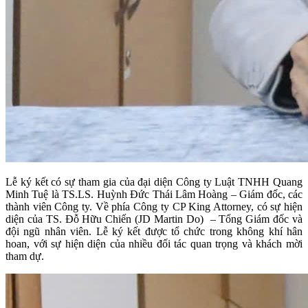
Lễ ký kết có sự tham gia của đại diện Công ty Luật TNHH Quang
Minh Tuệ là TS.LS. Huỳnh Đức Thái Lâm Hoàng – Giám đốc, các
thành viên Công ty. Về phía Công ty CP King Attorney, có sự hiện
diện của TS. Đỗ Hữu Chiến (JD Martin Do) – Tổng Giám đốc và
đội ngũ nhân viên. Lễ ký kết được tổ chức trong không khí hân
hoan, với sự hiện diện của nhiều đối tác quan trọng và khách mời
tham dự.