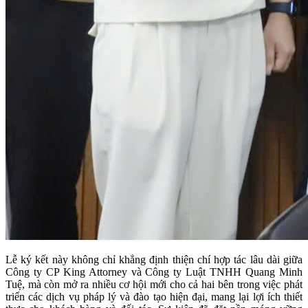
Lễ ký kết này không chỉ khẳng định thiện chí hợp tác lâu dài giữa
Công ty CP King Attorney và Công ty Luật TNHH Quang Minh
Tuệ, mà còn mở ra nhiều cơ hội mới cho cả hai bên trong việc phát
triển các dịch vụ pháp lý và đào tạo hiện đại, mang lại lợi ích thiết