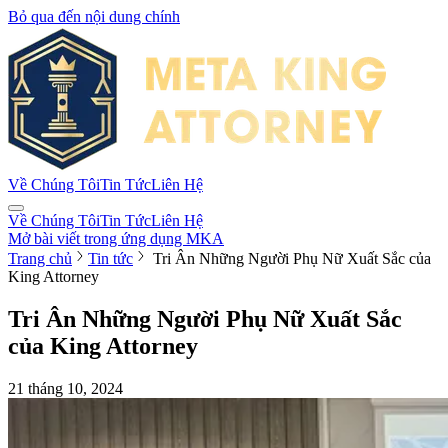
Bỏ qua đến nội dung chính
Về Chúng Tôi
Tin Tức
Liên Hệ
Về Chúng Tôi
Tin Tức
Liên Hệ
Mở bài viết trong ứng dụng MKA
Trang chủ
Tin tức
Tri Ân Những Người Phụ Nữ Xuất Sắc của
King Attorney
Tri Ân Những Người Phụ Nữ Xuất Sắc
của King Attorney
21 tháng 10, 2024