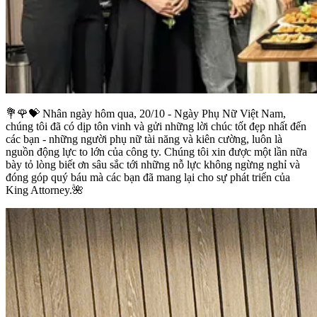
💐🌹💝 Nhân ngày hôm qua, 20/10 - Ngày Phụ Nữ Việt Nam,
chúng tôi đã có dịp tôn vinh và gửi những lời chúc tốt đẹp nhất đến
các bạn - những người phụ nữ tài năng và kiên cường, luôn là
nguồn động lực to lớn của công ty. Chúng tôi xin được một lần nữa
bày tỏ lòng biết ơn sâu sắc tới những nỗ lực không ngừng nghỉ và
đóng góp quý báu mà các bạn đã mang lại cho sự phát triển của
King Attorney.🌺