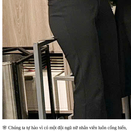
🌸 Chúng ta tự hào vì có một đội ngũ nữ nhân viên luôn cống hiến,