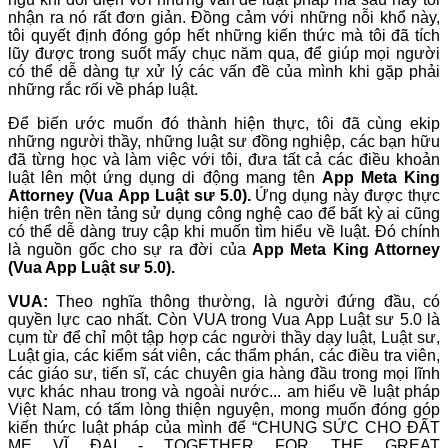
nhận ra nó rất đơn giản. Đồng cảm với những nỗi khổ này,
tôi quyết định đóng góp hết những kiến thức mà tôi đã tích
lũy được trong suốt mấy chục năm qua, để giúp mọi người
có thể dễ dàng tự xử lý các vấn đề của mình khi gặp phải
những rắc rối về pháp luật.
Để biến ước muốn đó thành hiện thực, tôi đã cùng ekip
những người thầy, những luật sư đồng nghiệp, các bạn hữu
đã từng học và làm việc với tôi, đưa tất cả các điều khoản
luật lên một ứng dụng di động mang tên
App Meta King
Attorney (Vua
App Luật sư 5.0).
Ứng dụng này được thực
hiện trên nền tảng
sử dụng công nghệ cao để bất kỳ ai cũng
có thể dễ dàng truy cập khi muốn tìm hiểu về luật. Đó chính
là nguồn gốc cho sự ra đời của
App
Meta King Attorney
(Vua App Luật sư 5.0).
VUA:
Theo nghĩa thông thường, là người đứng đầu, có
quyền lực cao nhất. Còn VUA trong Vua App Luật sư 5.0 là
cụm từ để chỉ một tập hợp các người thầy dạy luật, Luật sư,
Luật gia, các kiểm sát viên, các thẩm phán, các điều tra viên,
các giáo sư, tiến sĩ, các chuyên gia hàng đầu trong mọi lĩnh
vực khác nhau trong và ngoài nước... am hiểu về luật pháp
Việt Nam, có tấm lòng thiện nguyện, mong muốn đóng góp
kiến thức luật pháp của mình để “CHUNG SỨC CHO ĐẤT
MẸ VĨ ĐẠI - TOGETHER FOR THE GREAT