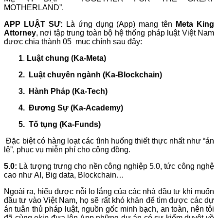
MOTHERLAND”.
APP LUẬT SƯ:
Là ứng dụng (App) mang tên
Meta King
Attorney
, nơi tập trung toàn bộ hệ thống pháp luật Việt Nam
được chia thành 05 mục chính sau đây:
1
.
Luật chung (Ka-Meta)
2.
Luật chuyên ngành (Ka-Blockchain)
3.
Hành Pháp (Ka-Tech)
4.
Đương Sự (Ka-Academy)
5.
Tố tụng (Ka-Funds)
Đặc biệt có hàng loạt các tình huống thiết thực nhất như “án
lệ”, phục vụ miễn phí cho cộng đồng.
5.0:
Là tượng trưng cho nền công nghiệp 5.0, tức công
nghệ
cao như AI, Big data, Blockchain…
Ngoài ra, hiểu được nỗi lo lắng của các nhà đầu tư khi muốn
đầu tư vào Việt Nam, họ sẽ rất khó khăn để tìm được các dự
án tuân thủ pháp luật, nguồn gốc minh bạch, an toàn, nên tôi
đã cùng ekip đưa lên App những dự án có sự kiểm duyệt về