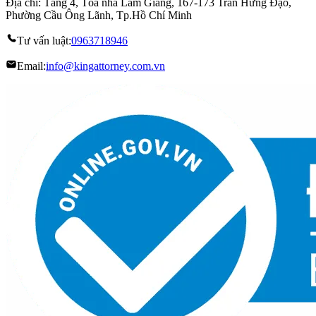
Địa chỉ: Tầng 4, Tòa nhà Lam Giang, 167-173 Trần Hưng Đạo,
Phường Cầu Ông Lãnh, Tp.Hồ Chí Minh
Tư vấn luật:
0963718946
Email:
info@kingattorney.com.vn