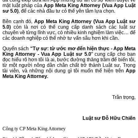
mặt luật pháp của
App Meta King Attorney (Vua App Luật
sư 5.0)
, để các nhà đầu tư có thể yên tâm lựa chọn.
Bên cạnh đó,
App Meta King Attorney (Vua App Luật sư
5.0)
còn là nơi có thể cung cấp danh sách các luật sư
chuyên về từng lĩnh vực, có nhiều kinh nghiệm làm việc… để
các doanh nghiệp có thể nhờ tư vấn sâu hơn khi cần.
Quyển sách
“Tự sự: từ ước mơ đến hiện thực - App
Meta
King Attorney - Vua App Luật sư 5.0
” cung cấp cho bạn
đọc
hiểu rõ hơn tôi là ai, bước đường thăng trầm để biến tôi,
từ một người nông dân chân chất trở thành Luật sư, Trọng
tài viên, và những nội dung gì tôi muốn thể hiện trên
App
Meta King Attorney.
Trân trọng,
Luật sư Đỗ Hữu Chiến
Công ty CP Meta King Attorney