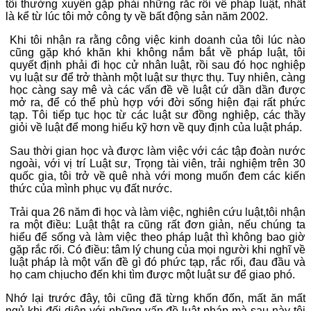
tôi thường xuyên gặp phải những rắc rối về pháp luật, nhất
là kể từ lúc tôi mở công ty về bất động sản năm 2002.
Khi tôi nhận ra rằng công việc kinh doanh của tôi lúc nào
cũng gặp khó khăn khi không nắm bắt về pháp luật, tôi
quyết định phải đi học cử nhân luật, rồi sau đó học nghiệp
vụ luật sư để trở thành một luật sư thực thụ. Tuy nhiên, càng
học càng say mê và các vấn đề về luật cứ dần dần được
mở ra, để có thể phù hợp với đời sống hiện đại rất phức
tạp. Tôi tiếp tục học từ các luật sư đồng nghiệp, các thầy
giỏi về luật để mong hiểu kỹ hơn về quy định của luật pháp.
Sau thời gian học và được làm việc với các tập đoàn nước
ngoài, với vị trí Luật sư, Trọng tài viên, trải nghiệm trên 30
quốc gia, tôi trở về quê nhà với mong muốn đem các kiến
thức của mình phục vụ đất nước.
Trải qua 26 năm đi học và làm việc, nghiên cứu luật,tôi nhận
ra một điều: Luật thật ra cũng rất đơn giản, nếu chúng ta
hiểu để sống và làm việc theo pháp luật thì không bao giờ
gặp rắc rối. Có điều: tâm lý chung của mọi người khi nghĩ về
luật pháp là một vấn đề gì đó phức tạp, rắc rối, đau đầu và
họ cam chịucho đến khi tìm được một luật sư để giao phó.
Nhớ lại trước đây, tôi cũng đã từng khốn đốn, mất ăn mất
ngủ khi đối diện với những vấn đề luật pháp mà sau này tôi