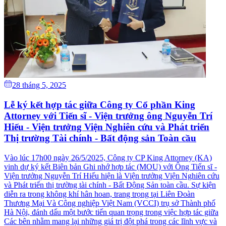
28 tháng 5, 2025
Lễ ký kết hợp tác giữa Công ty Cổ phần King
Attorney với Tiến sĩ - Viện trưởng ông Nguyễn Trí
Hiếu - Viện trưởng Viện Nghiên cứu và Phát triển
Thị trường Tài chính - Bất động sản Toàn cầu
Vào lúc 17h00 ngày 26/5/2025, Công ty CP King Attorney (KA)
vinh dự ký kết Biên bản Ghi nhớ hợp tác (MOU) với Ông Tiến sĩ -
Viện trưởng Nguyễn Trí Hiếu hiện là Viện trưởng Viện Nghiên cứu
và Phát triển thị trường tài chính - Bất Động Sản toàn cầu. Sự kiện
diễn ra trong không khí hân hoan, trang trọng tại Liên Đoàn
Thương Mại Và Công nghiệp Việt Nam (VCCI) trụ sở Thành phố
Hà Nội, đánh dấu một bước tiến quan trọng trong việc hợp tác giữa
Các bên nhằm mang lại những giá trị đột phá trong các lĩnh vực và