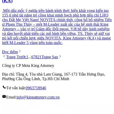
(KA)
Một dấu mốc ý nghĩa trên hành trình thực hiện khát vọng kiến tạo
155 tỉ phú tài năng trẻ công khai minh bạch phù hợp tiêu chí LHQ
cho Đất Mẹ Việt Nam! NOVITA chính thức công bố bổ nhiệm Tiến
sĩ Phạm Thu Thủy – một M-Leader xuất sắc của hệ sinh thái King
Attorney – vào vị trí Giám đốc Đối ngoại. Với bề dày kinh nghiệm
và tâm huyết phát triển các mô hình bền vững, TS. Thủy sẽ giữ vai
trò kết nối chiến lược giữa NOVITA, King Attorney (KA) và mạng
lưới M-Leader 5 vùng trên toàn quốc.
Đọc thêm
Trang Trước
1
...
6
7
8
21
Trang Sau
Công ty CP Meta King Attorney
Địa chỉ: Tầng 4, Tòa nhà Lam Giang, 167-173 Trần Hưng Đạo,
Phường Cầu Ông Lãnh, Tp.Hồ Chí Minh
Tư vấn luật:
0963718946
Email:
info@kingattorney.com.vn