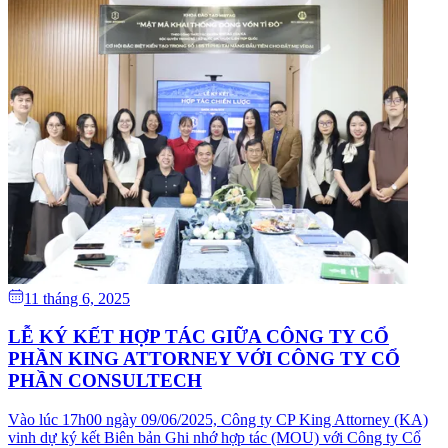
11 tháng 6, 2025
LỄ KÝ KẾT HỢP TÁC GIỮA CÔNG TY CỔ
PHẦN KING ATTORNEY VỚI CÔNG TY CỔ
PHẦN CONSULTECH
Vào lúc 17h00 ngày 09/06/2025, Công ty CP King Attorney (KA)
vinh dự ký kết Biên bản Ghi nhớ hợp tác (MOU) với Công ty Cổ