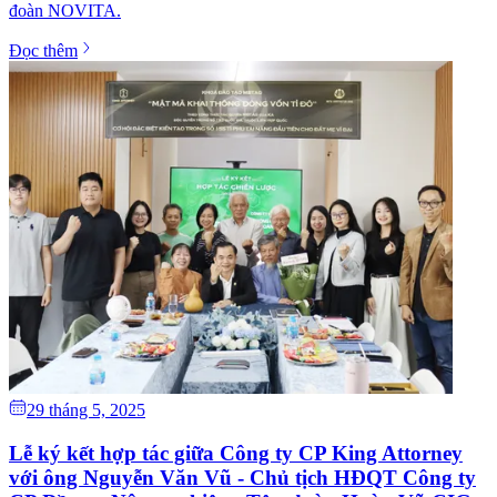
đoàn NOVITA.
Đọc thêm
29 tháng 5, 2025
Lễ ký kết hợp tác giữa Công ty CP King Attorney
với ông Nguyễn Văn Vũ - Chủ tịch HĐQT Công ty