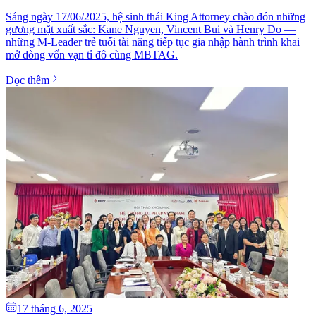
Sáng ngày 17/06/2025, hệ sinh thái King Attorney chào đón những
gương mặt xuất sắc: Kane Nguyen, Vincent Bui và Henry Do —
những M-Leader trẻ tuổi tài năng tiếp tục gia nhập hành trình khai
mở dòng vốn vạn tỉ đô cùng MBTAG.
Đọc thêm
17 tháng 6, 2025