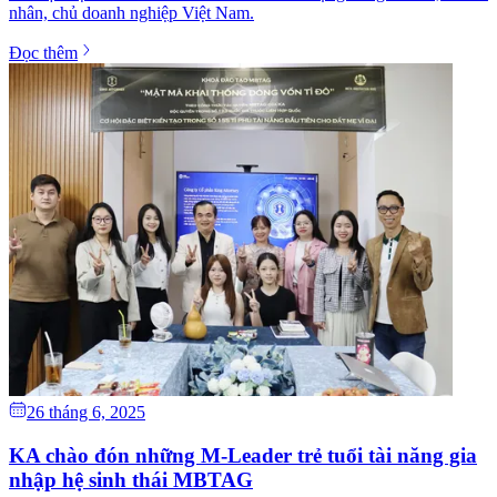
nhân, chủ doanh nghiệp Việt Nam.
Đọc thêm
26 tháng 6, 2025
KA chào đón những M-Leader trẻ tuổi tài năng gia
nhập hệ sinh thái MBTAG