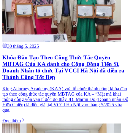
30 tháng 5, 2025
Khóa Đào Tạo Theo Công Thức Tác Quyền
MBTAG Của KA dành cho Cộng Đồng Tiến Sĩ,
Doanh Nhân tổ chức Tại VCCI Hà Nội đã diễn ra
Thành Công Tốt Đẹp
King Attorney Academy (KAA) vừa tổ chức thành công khóa đào
tạo theo công thức tác quyền MBTAG của KA – “Mật mã khai
thông dòng vốn vạn tỉ đô” do thầy JD. Martin Do (Doanh nhân Đỗ
Hữu Chiến) là diễn giả, tại VCCI Hà Nội vào tháng 5/2025 vừa
qua.
Đọc thêm