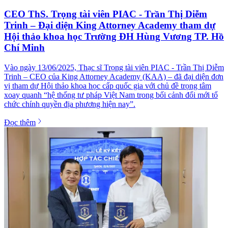
CEO ThS. Trọng tài viên PIAC - Trần Thị Diễm
Trinh – Đại diện King Attorney Academy tham dự
Hội thảo khoa học Trường ĐH Hùng Vương TP. Hồ
Chí Minh
Vào ngày 13/06/2025, Thạc sĩ Trọng tài viên PIAC - Trần Thị Diễm
Trinh – CEO của King Attorney Academy (KAA) – đã đại diện đơn
vị tham dự Hội thảo khoa học cấp quốc gia với chủ đề trọng tâm
xoay quanh “hệ thống tư pháp Việt Nam trong bối cảnh đổi mới tổ
chức chính quyền địa phương hiện nay”.
Đọc thêm