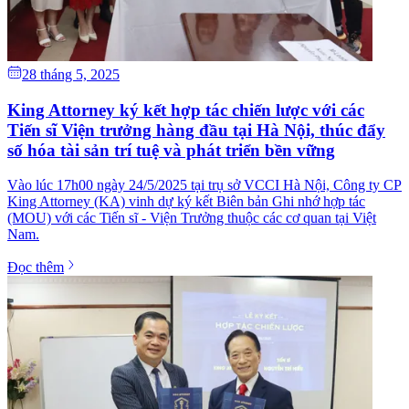
28 tháng 5, 2025
King Attorney ký kết hợp tác chiến lược với các
Tiến sĩ Viện trưởng hàng đầu tại Hà Nội, thúc đẩy
số hóa tài sản trí tuệ và phát triển bền vững
Vào lúc 17h00 ngày 24/5/2025 tại trụ sở VCCI Hà Nội, Công ty CP
King Attorney (KA) vinh dự ký kết Biên bản Ghi nhớ hợp tác
(MOU) với các Tiến sĩ - Viện Trưởng thuộc các cơ quan tại Việt
Nam.
Đọc thêm