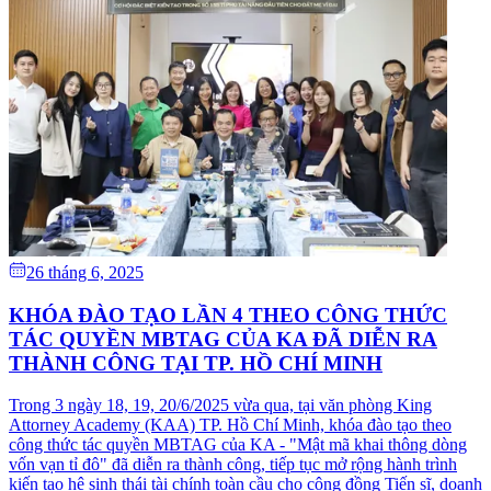
26 tháng 6, 2025
KHÓA ĐÀO TẠO LẦN 4 THEO CÔNG THỨC
TÁC QUYỀN MBTAG CỦA KA ĐÃ DIỄN RA
THÀNH CÔNG TẠI TP. HỒ CHÍ MINH
Trong 3 ngày 18, 19, 20/6/2025 vừa qua, tại văn phòng King
Attorney Academy (KAA) TP. Hồ Chí Minh, khóa đào tạo theo
công thức tác quyền MBTAG của KA - "Mật mã khai thông dòng
vốn vạn tỉ đô" đã diễn ra thành công, tiếp tục mở rộng hành trình
kiến tạo hệ sinh thái tài chính toàn cầu cho cộng đồng Tiến sĩ, doanh