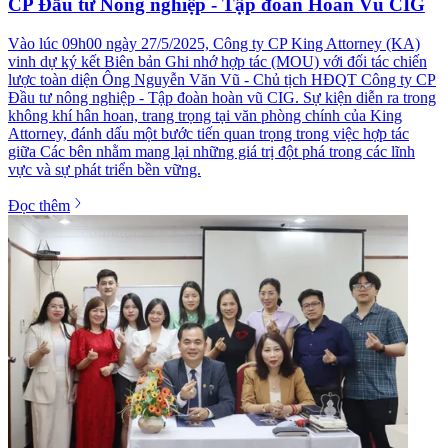
CP Đầu tư Nông nghiệp - Tập đoàn Hoàn Vũ CIG
Vào lúc 09h00 ngày 27/5/2025, Công ty CP King Attorney (KA)
vinh dự ký kết Biên bản Ghi nhớ hợp tác (MOU) với đối tác chiến
lược toàn diện Ông Nguyễn Văn Vũ - Chủ tịch HĐQT Công ty CP
Đầu tư nông nghiệp - Tập đoàn hoàn vũ CIG. Sự kiện diễn ra trong
không khí hân hoan, trang trọng tại văn phòng chính của King
Attorney, đánh dấu một bước tiến quan trọng trong việc hợp tác
giữa Các bên nhằm mang lại những giá trị đột phá trong các lĩnh
vực và sự phát triển bền vững.
Đọc thêm