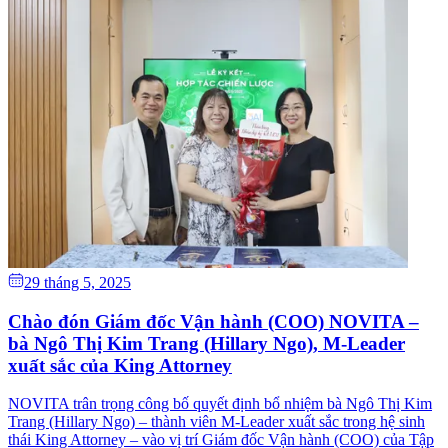
29 tháng 5, 2025
Chào đón Giám đốc Vận hành (COO) NOVITA –
bà Ngô Thị Kim Trang (Hillary Ngo), M-Leader
xuất sắc của King Attorney
NOVITA trân trọng công bố quyết định bổ nhiệm bà Ngô Thị Kim
Trang (Hillary Ngo) – thành viên M-Leader xuất sắc trong hệ sinh
thái King Attorney – vào vị trí Giám đốc Vận hành (COO) của Tập