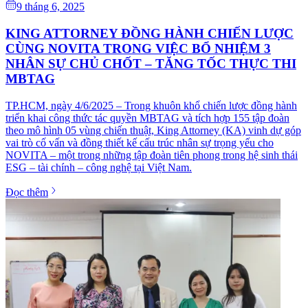
9 tháng 6, 2025
KING ATTORNEY ĐỒNG HÀNH CHIẾN LƯỢC
CÙNG NOVITA TRONG VIỆC BỔ NHIỆM 3
NHÂN SỰ CHỦ CHỐT – TĂNG TỐC THỰC THI
MBTAG
TP.HCM, ngày 4/6/2025 – Trong khuôn khổ chiến lược đồng hành
triển khai công thức tác quyền MBTAG và tích hợp 155 tập đoàn
theo mô hình 05 vùng chiến thuật, King Attorney (KA) vinh dự góp
vai trò cố vấn và đồng thiết kế cấu trúc nhân sự trọng yếu cho
NOVITA – một trong những tập đoàn tiên phong trong hệ sinh thái
ESG – tài chính – công nghệ tại Việt Nam.
Đọc thêm