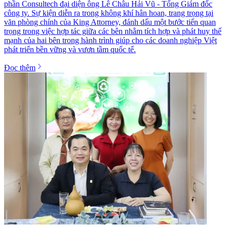
phần Consultech đại diện ông Lê Châu Hải Vũ - Tổng Giám đốc
công ty. Sự kiện diễn ra trong không khí hân hoan, trang trọng tại
văn phòng chính của King Attorney, đánh dấu một bước tiến quan
trọng trong việc hợp tác giữa các bên nhằm tích hợp và phát huy thế
mạnh của hai bên trong hành trình giúp cho các doanh nghiệp Việt
phát triển bền vững và vươn tầm quốc tế.
Đọc thêm