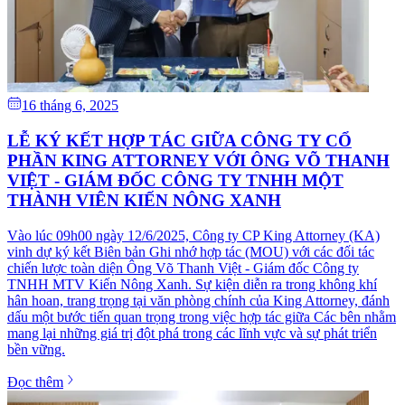
16 tháng 6, 2025
LỄ KÝ KẾT HỢP TÁC GIỮA CÔNG TY CỔ
PHẦN KING ATTORNEY VỚI ÔNG VÕ THANH
VIỆT - GIÁM ĐỐC CÔNG TY TNHH MỘT
THÀNH VIÊN KIẾN NÔNG XANH
Vào lúc 09h00 ngày 12/6/2025, Công ty CP King Attorney (KA)
vinh dự ký kết Biên bản Ghi nhớ hợp tác (MOU) với các đối tác
chiến lược toàn diện Ông Võ Thanh Việt - Giám đốc Công ty
TNHH MTV Kiến Nông Xanh. Sự kiện diễn ra trong không khí
hân hoan, trang trọng tại văn phòng chính của King Attorney, đánh
dấu một bước tiến quan trọng trong việc hợp tác giữa Các bên nhằm
mang lại những giá trị đột phá trong các lĩnh vực và sự phát triển
bền vững.
Đọc thêm